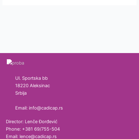
Ul. Sportska bb
18220 Aleksinac
Srbija
Email: info@cadicap.rs
Laboratorijska
oprema za
Director: Lenče Đorđević
kozmetičku
Phone: +381 69/755-504
industriju
Email: lence@cadicap.rs