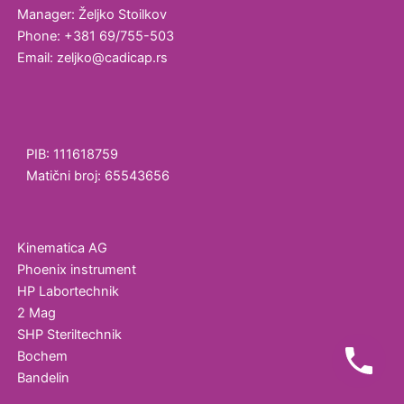
Manager: Željko Stoilkov
Ultrazvučne
Phone: +381 69/755-503
kade i
Email: zeljko@cadicap.rs
vodena
kupatila
Homogenizatori
PIB: 111618759
Laboratorijska
Matični broj: 65543656
oprema
Magnetni
mešači
Kinematica AG
Phoenix instrument
Vortex
HP Labortechnik
2 Mag
Ultrazvučno
SHP Steriltechnik
čišćenje
Bochem
Bandelin