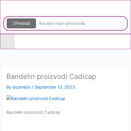
Skip
to
content
Pretraži
Bandelin proizvodi Cadicap
By
lazanebo
/
September 13, 2023
Homogenizatori
Bandelin proizvodi Cadicap