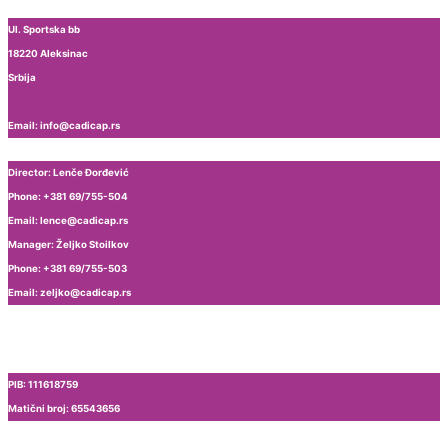
Ul. Sportska bb
18220 Aleksinac
Srbija
Email: info@cadicap.rs
Director: Lenče Đorđević
Phone: +381 69/755-504
Email: lence@cadicap.rs
Manager: Željko Stoilkov
Phone: +381 69/755-503
Email: zeljko@cadicap.rs
PIB: 111618759
Matični broj: 65543656