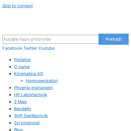
Skip to content
Pretraži
Facebook
Twitter
Youtube
Početna
O nama
Kinematica AG
Homogenizatori
Phoenix instrument
HP Labortechnik
2 Mag
Bandelin
SHP Steriltechnik
Svi proizvodi
Blog