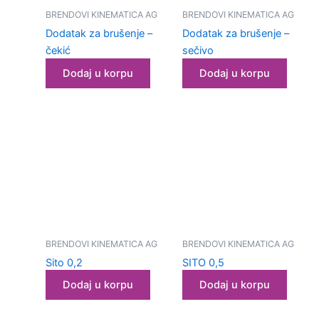
kozmetičku
BRENDOVI KINEMATICA AG
BRENDOVI KINEMATICA AG
industriju
Dodatak za brušenje –
Dodatak za brušenje –
čekić
sečivo
Ultrazvučne
kade i
Dodaj u korpu
Dodaj u korpu
vodena
kupatila
Homogenizatori
Laboratorijska
oprema
Magnetni
mešači
BRENDOVI KINEMATICA AG
BRENDOVI KINEMATICA AG
Vortex
Sito 0,2
SITO 0,5
Dodaj u korpu
Dodaj u korpu
Ultrazvučno
čišćenje