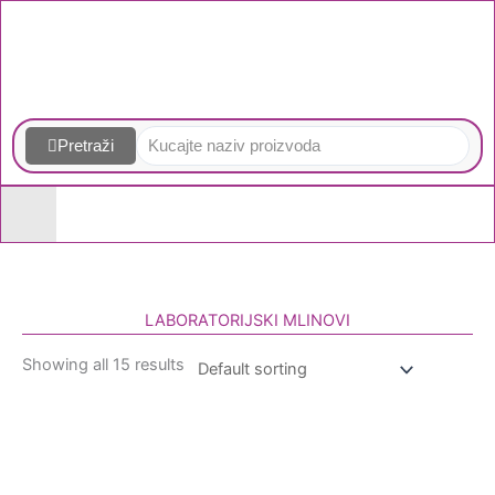
Skip
to
content
Pretraži
LABORATORIJSKI MLINOVI
Showing all 15 results
Homogenizatori