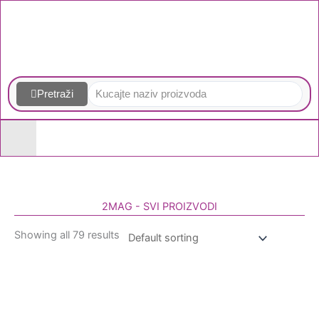
Skip
to
content
Pretraži
2MAG - SVI PROIZVODI
Showing all 79 results
Homogenizatori