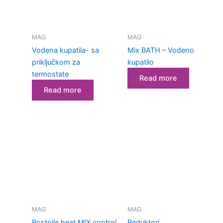
MAG
MAG
Vodena kupatila- sa
Mix BATH – Vodeno
priključkom za
kupatilo
termostate
Read more
Read more
MAG
MAG
Postolje heat MIX control
Reduktori