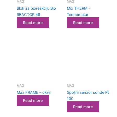
MAG
MAG
Blok za bioreakciju Bio
Mix THERM –
REACTOR 48
Termometar
Read more
Read more
MAG
MAG
Max FRAME – okvir
Spoljni senzor sonde Pt
100
Read more
Read more