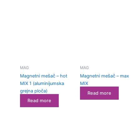
MAG
MAG
Magnetni mešač – hot
Magnetni mešač – max
MIX 1 (aluminijumska
MIX
grejna ploča)
Read more
Read more