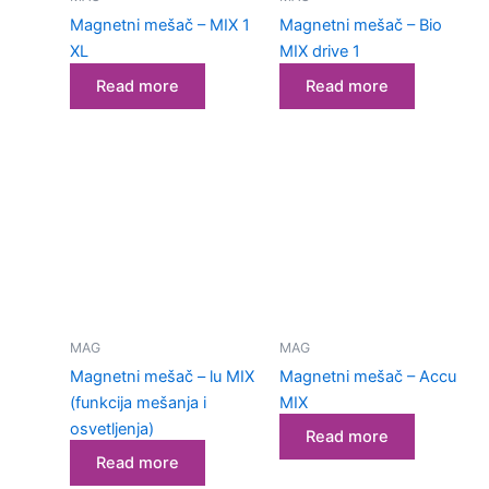
kozmetičku
Magnetni mešač – MIX 1
Magnetni mešač – Bio
industriju
XL
MIX drive 1
Ultrazvučne
Read more
Read more
kade i
vodena
kupatila
Homogenizatori
Laboratorijska
oprema
Magnetni
MAG
MAG
mešači
Magnetni mešač – lu MIX
Magnetni mešač – Accu
Vortex
(funkcija mešanja i
MIX
osvetljenja)
Read more
Ultrazvučno
Read more
čišćenje