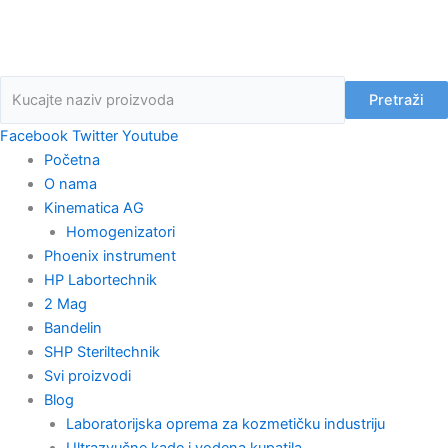
Skip
to
content
Pretraži
Facebook
Twitter
Youtube
Početna
O nama
Kinematica AG
Homogenizatori
Phoenix instrument
HP Labortechnik
2 Mag
Bandelin
SHP Steriltechnik
Svi proizvodi
Blog
Laboratorijska oprema za kozmetičku industriju
Ultrazvučne kade i vodena kupatila