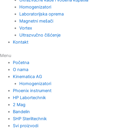
Homogenizatori
Laboratorijska oprema
Magnetni mešači
Vortex
Ultrazvučno čišćenje
Kontakt
Menu
Početna
O nama
Kinematica AG
Homogenizatori
Phoenix instrument
HP Labortechnik
2 Mag
Bandelin
SHP Steriltechnik
Svi proizvodi