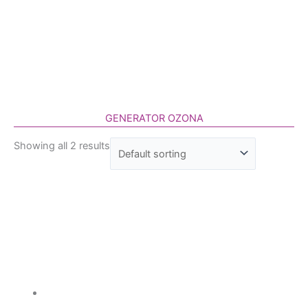
Homogenizatori
GENERATOR OZONA
Laboratorijska oprema za kozmetičku industriju
Showing all 2 results
Ultrazvučne kade i vodena kupatila
Homogenizatori
Laboratorijska oprema
Magnetni mešači
Vortex
Ultrazvučno čišćenje