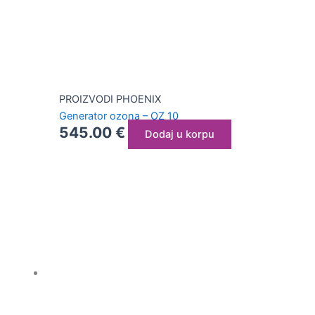
PROIZVODI PHOENIX
Generator ozona – OZ 10
545.00
€
Dodaj u korpu