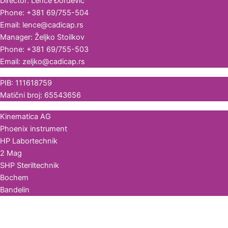
Director: Lenče Đorđević
Phone: +381 69/755-504
Email: lence@cadicap.rs
Manager: Željko Stoilkov
Phone: +381 69/755-503
Email: zeljko@cadicap.rs
PIB: 111618759
Matični broj: 65543656
Kinematica AG
Phoenix instrument
HP Labortechnik
2 Mag
SHP Steriltechnik
Bochem
Bandelin