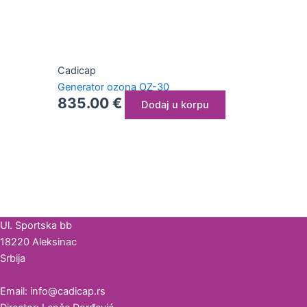
Cadicap
Generator ozona OZ-30
835.00
€
Dodaj u korpu
Ul. Sportska bb
18220 Aleksinac
Srbija
Email: info@cadicap.rs