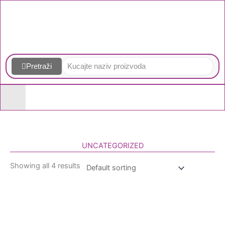
Skip
to
content
Pretraži
UNCATEGORIZED
Showing all 4 results
Homogenizatori