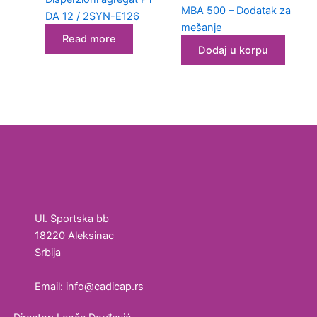
kozmetičku
MBA 500 – Dodatak za
DA 12 / 2SYN-E126
industriju
mešanje
Read more
Dodaj u korpu
Ultrazvučne
kade i
vodena
kupatila
Homogenizatori
Laboratorijska
oprema
Magnetni
Ul. Sportska bb
mešači
18220 Aleksinac
Srbija
Vortex
Email: info@cadicap.rs
Ultrazvučno
čišćenje