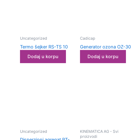
Uncategorized
Cadicap
Termo šejker RS-TS 10
Generator ozona OZ-30
Dodaj u korpu
Dodaj u korpu
Laboratorijska
Uncategorized
KINEMATICA AG - Svi
oprema za
proizvodi
Disperzioni agregat PT-