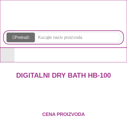
Skip
to
content
Pretraži
DIGITALNI DRY BATH HB-100
CENA PROIZVODA
Homogenizatori