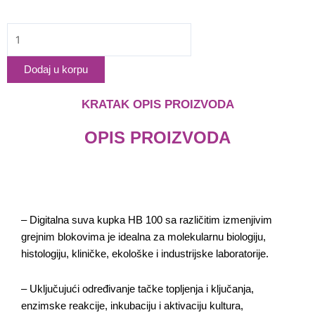
Digitalni
Dry
bath
Dodaj u korpu
HB-
100
KRATAK OPIS PROIZVODA
quantity
OPIS PROIZVODA
– Digitalna suva kupka HB 100 sa različitim izmenjivim
grejnim blokovima je idealna za molekularnu biologiju,
histologiju, kliničke, ekološke i industrijske laboratorije.
Laboratorijska
– Uključujući određivanje tačke topljenja i ključanja,
oprema za
enzimske reakcije, inkubaciju i aktivaciju kultura,