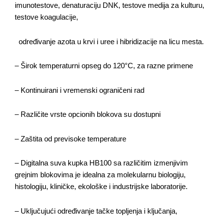
kozmetičku
imunotestove, denaturaciju DNK, testove medija za kulturu,
industriju
testove koagulacije,
Ultrazvučne
određivanje azota u krvi i uree i hibridizacije na licu mesta.
kade i
vodena
– Širok temperaturni opseg do 120°C, za razne primene
kupatila
– Kontinuirani i vremenski ograničeni rad
Homogenizatori
Laboratorijska
– Različite vrste opcionih blokova su dostupni
oprema
– Zaštita od previsoke temperature
Magnetni
mešači
– Digitalna suva kupka HB100 sa različitim izmenjivim
grejnim blokovima je idealna za molekularnu biologiju,
Vortex
histologiju, kliničke, ekološke i industrijske laboratorije.
Ultrazvučno
– Uključujući određivanje tačke topljenja i ključanja,
čišćenje