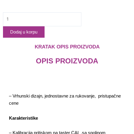
Laboratorijske
vage
-
Dodaj u korpu
BTE
Serija
KRATAK OPIS PROIZVODA
quantity
OPIS PROIZVODA
– Vrhunski dizajn, jednostavne za rukovanje, pristupačne
cene
Karakteristike
Laboratorijska
oprema za
– Kalibracija pritiskom na taster CAL ,sa spoljnom