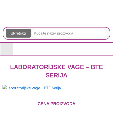
Skip
to
content
Pretraži
LABORATORIJSKE VAGE – BTE
SERIJA
Homogenizatori
CENA PROIZVODA