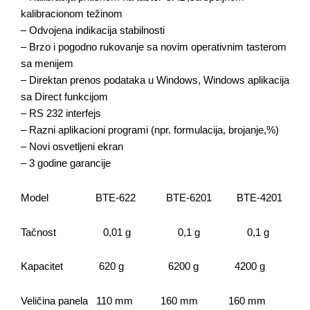
kozmetičku
kalibracionom težinom
industriju
– Odvojena indikacija stabilnosti
– Brzo i pogodno rukovanje sa novim operativnim tasterom
Ultrazvučne
sa menijem
kade i
– Direktan prenos podataka u Windows, Windows aplikacija
vodena
sa Direct funkcijom
kupatila
– RS 232 interfejs
Homogenizatori
– Razni aplikacioni programi (npr. formulacija, brojanje,%)
– Novi osvetljeni ekran
Laboratorijska
– 3 godine garancije
oprema
Model BTE-622 BTE-6201 BTE-4201
Magnetni
mešači
Tačnost 0,01 g 0,1 g 0,1 g
Vortex
Kapacitet 620 g 6200 g 4200 g
Ultrazvučno
Veličina panela 110 mm 160 mm 160 mm
čišćenje