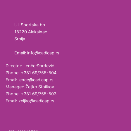
kozmetičku
industriju
Ultrazvučne
Ul. Sportska bb
kade i
18220 Aleksinac
vodena
Srbija
kupatila
Email: info@cadicap.rs
Homogenizatori
Director: Lenče Đorđević
Laboratorijska
Phone: +381 69/755-504
oprema
Email: lence@cadicap.rs
Manager: Željko Stoilkov
Magnetni
Phone: +381 69/755-503
mešači
Email: zeljko@cadicap.rs
Vortex
Ultrazvučno
čišćenje