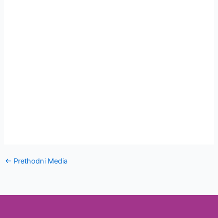
←
Prethodni Media
Laboratorijska
oprema za