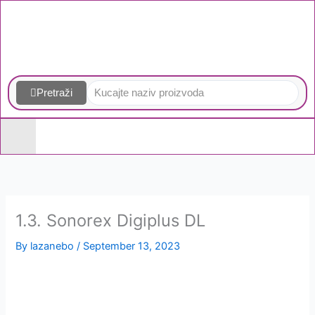
Skip
to
content
Pretraži
1.3. Sonorex Digiplus DL
By
lazanebo
/
September 13, 2023
Homogenizatori