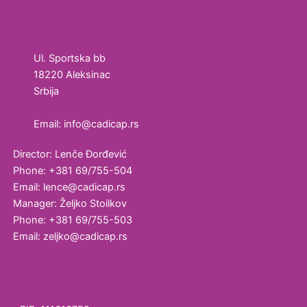
kozmetičku
industriju
Ultrazvučne
Ul. Sportska bb
kade i
18220 Aleksinac
vodena
Srbija
kupatila
Email: info@cadicap.rs
Homogenizatori
Director: Lenče Đorđević
Laboratorijska
Phone: +381 69/755-504
oprema
Email: lence@cadicap.rs
Manager: Željko Stoilkov
Magnetni
Phone: +381 69/755-503
mešači
Email: zeljko@cadicap.rs
Vortex
Ultrazvučno
čišćenje