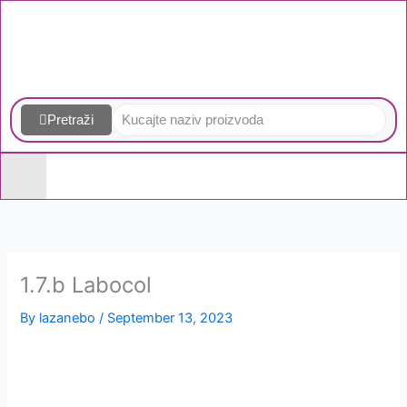
Skip
to
content
Pretraži
1.7.b Labocol
By
lazanebo
/
September 13, 2023
Homogenizatori