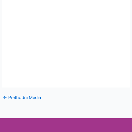
←
Prethodni Media
Laboratorijska
oprema za