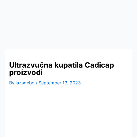
Homogenizatori
Ultrazvučna kupatila Cadicap
proizvodi
Laboratorijska oprema za kozmetičku industriju
By
lazanebo
/
September 13, 2023
Ultrazvučne kade i vodena kupatila
Homogenizatori
Laboratorijska oprema
Magnetni mešači
Vortex
Ultrazvučno čišćenje