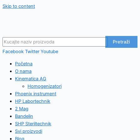
Skip to content
Pretraži
Facebook
Twitter
Youtube
Početna
O nama
Kinematica AG
Homogenizatori
Phoenix instrument
HP Labortechnik
2 Mag
Bandelin
SHP Steriltechnik
Svi proizvodi
Blog