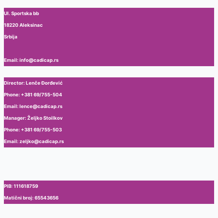
Ul. Sportska bb
18220 Aleksinac
Srbija
Email: info@cadicap.rs
Director: Lenče Đorđević
Phone: +381 69/755-504
Email: lence@cadicap.rs
Manager: Željko Stoilkov
Phone: +381 69/755-503
Email: zeljko@cadicap.rs
PIB: 111618759
Matični broj: 65543656