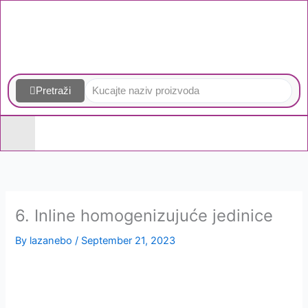
Skip
to
content
Pretraži
6. Inline homogenizujuće jedinice
By
lazanebo
/
September 21, 2023
Homogenizatori