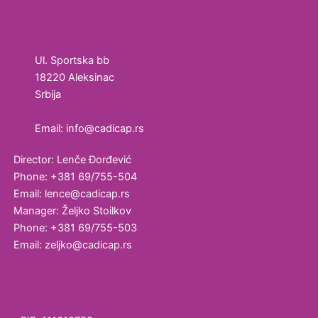
kozmetičku
industriju
Ultrazvučne
Ul. Sportska bb
kade i
18220 Aleksinac
vodena
Srbija
kupatila
Email: info@cadicap.rs
Homogenizatori
Director: Lenče Đorđević
Laboratorijska
Phone: +381 69/755-504
oprema
Email: lence@cadicap.rs
Manager: Željko Stoilkov
Magnetni
Phone: +381 69/755-503
mešači
Email: zeljko@cadicap.rs
Vortex
Ultrazvučno
čišćenje