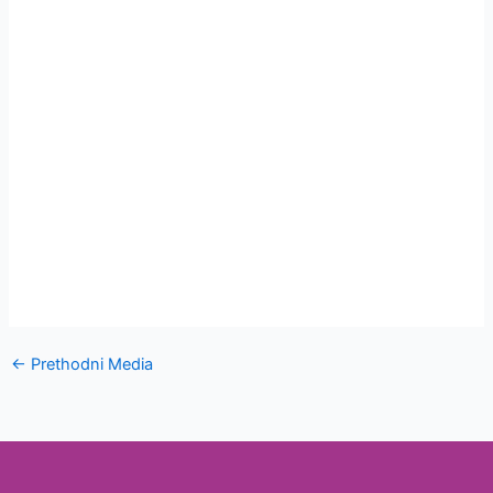
←
Prethodni Media
Laboratorijska
oprema za