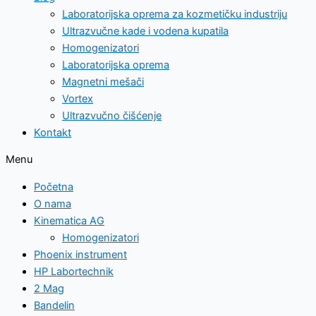
Laboratorijska oprema za kozmetičku industriju
Ultrazvučne kade i vodena kupatila
Homogenizatori
Laboratorijska oprema
Magnetni mešači
Vortex
Ultrazvučno čišćenje
Kontakt
Menu
Početna
O nama
Kinematica AG
Homogenizatori
Phoenix instrument
HP Labortechnik
2 Mag
Bandelin