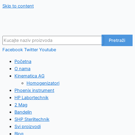
Skip to content
Pretraži
Facebook
Twitter
Youtube
Početna
O nama
Kinematica AG
Homogenizatori
Phoenix instrument
HP Labortechnik
2 Mag
Bandelin
SHP Steriltechnik
Svi proizvodi
Blog