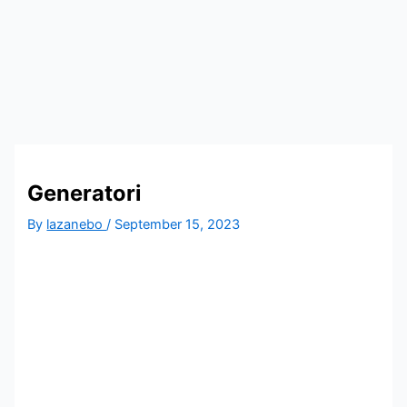
Homogenizatori
Generatori
By
lazanebo
/
September 15, 2023
Laboratorijska oprema za kozmetičku industriju
Ultrazvučne kade i vodena kupatila
Homogenizatori
Laboratorijska oprema
Magnetni mešači
Vortex
Ultrazvučno čišćenje