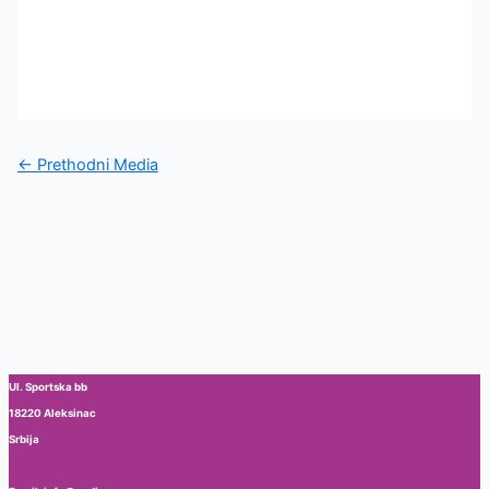
←
Prethodni Media
Ul. Sportska bb
18220 Aleksinac
Srbija