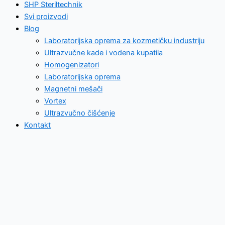
SHP Steriltechnik
Svi proizvodi
Blog
Laboratorijska oprema za kozmetičku industriju
Ultrazvučne kade i vodena kupatila
Homogenizatori
Laboratorijska oprema
Magnetni mešači
Vortex
Ultrazvučno čišćenje
Kontakt