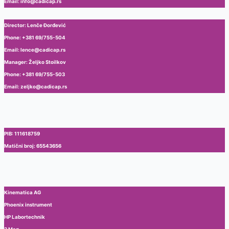
Email: info@cadicap.rs
Director: Lenče Đorđević
Phone: +381 69/755-504
Email: lence@cadicap.rs
Manager: Željko Stoilkov
Phone: +381 69/755-503
Email: zeljko@cadicap.rs
PIB: 111618759
Matični broj: 65543656
Kinematica AG
Phoenix instrument
HP Labortechnik