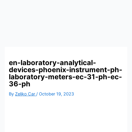
Homogenizatori
en-laboratory-analytical-
devices-phoenix-instrument-ph-
Laboratorijska oprema za kozmetičku industriju
laboratory-meters-ec-31-ph-ec-
Ultrazvučne kade i vodena kupatila
36-ph
Homogenizatori
By
Zeljko Car
/
October 19, 2023
Laboratorijska oprema
Magnetni mešači
Vortex
Ultrazvučno čišćenje