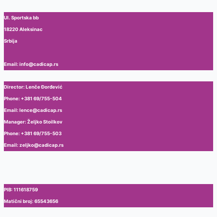
Ul. Sportska bb
18220 Aleksinac
Srbija
Email: info@cadicap.rs
Director: Lenče Đorđević
Phone: +381 69/755-504
Email: lence@cadicap.rs
Manager: Željko Stoilkov
Phone: +381 69/755-503
Email: zeljko@cadicap.rs
PIB: 111618759
Matični broj: 65543656