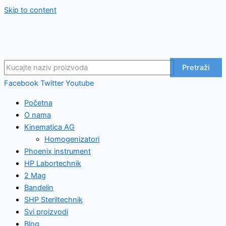
Skip to content
Pretraži
Facebook
Twitter
Youtube
Početna
O nama
Kinematica AG
Homogenizatori
Phoenix instrument
HP Labortechnik
2 Mag
Bandelin
SHP Steriltechnik
Svi proizvodi
Blog